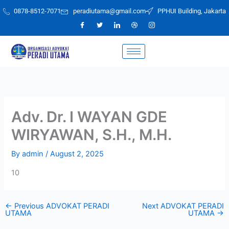
Skip
0878-8512-7071
peradiutama@gmail.com
PPHUI Building, Jakarta
to
content
Adv. Dr. I WAYAN GDE
WIRYAWAN, S.H., M.H.
By
admin
/
August 2, 2025
10
←
Previous ADVOKAT PERADI
Next ADVOKAT PERADI
UTAMA
UTAMA
→