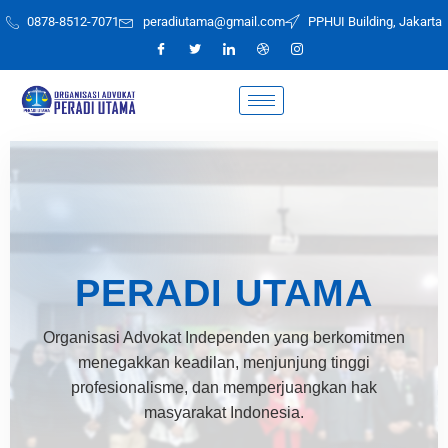
Skip
0878-8512-7071
peradiutama@gmail.com
PPHUI Building, Jakarta
to
content
PERADI UTAMA
Organisasi Advokat Independen yang berkomitmen
menegakkan keadilan, menjunjung tinggi
profesionalisme, dan memperjuangkan hak
masyarakat Indonesia.