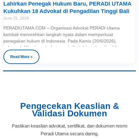
Lahirkan Penegak Hukum Baru, PERADI UTAMA
Kukuhkan 18 Advokat di Pengadilan Tinggi Bali
June 25, 2026
PERADIUTAMA.COM – Organisasi Advokat PERADI Utama
kembali menorehkan langkah nyata dalam memperkuat
penegakan hukum di Indonesia. Pada Kamis (20/6/2026),
sebanyak 18 calon advokat resmi dikukuhkan dan diambil
sumpahnya dalam sidang terbuka yang digelar di Pengadilan
Read More »
Tinggi Bali Prosesi pengambilan sumpah berlangsung dengan
khidmat dan penuh makna. Momen tersebut menjadi tonggak
Pengecekan Keaslian &
Validasi Dokumen
Pastikan keaslian advokat, sertifikat, dan dokumen resmi
Peradi Utama secara daring.