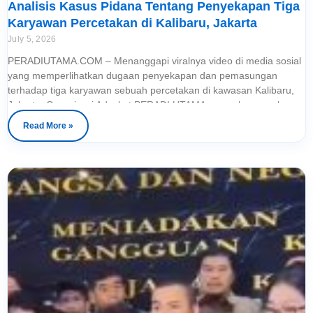
Analisis Kasus Pidana Tentang Penyekapan Tiga
Karyawan Percetakan di Kalibaru, Jakarta
July 5, 2026
PERADIUTAMA.COM – Menanggapi viralnya video di media sosial
yang memperlihatkan dugaan penyekapan dan pemasungan
terhadap tiga karyawan sebuah percetakan di kawasan Kalibaru,
Jakarta, Organisasi Advokat PERADI UTAMA menyelenggarakan
Legal Forum Online sebagai upaya memberikan edukasi hukum
Read More »
kepada masyarakat sekaligus mencegah terulangnya peristiwa
serupa.Dengan mengusung tema:“Analisis Kasus Pidana: Tentang
Penyekapan Tiga