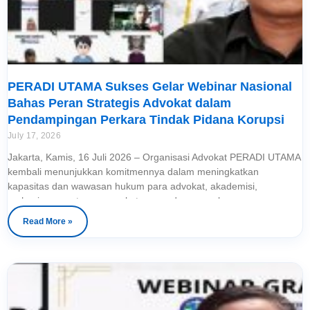
PERADI UTAMA Sukses Gelar Webinar Nasional
Bahas Peran Strategis Advokat dalam
Pendampingan Perkara Tindak Pidana Korupsi
July 17, 2026
Jakarta, Kamis, 16 Juli 2026 – Organisasi Advokat PERADI UTAMA
kembali menunjukkan komitmennya dalam meningkatkan
kapasitas dan wawasan hukum para advokat, akademisi,
mahasiswa, serta masyarakat umum dengan sukses
menyelenggarakan Webinar Hukum Nasional bertajuk “Peran
Read More »
Strategis Advokat dalam Pendampingan Perkara Tindak Pidana
Korupsi: Membedah Teknik Penyidikan, Pembuktian, dan
Perlindungan Hak Tersangka