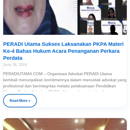
PERADI Utama Sukses Laksanakan PKPA Materi
Ke-4 Bahas Hukum Acara Penanganan Perkara
Perdata
June 28, 2026
PERADIUTAMA.COM – Organisasi Advokat PERADI Utama
kembali menunjukkan komitmennya dalam mencetak advokat yang
profesional dan berintegritas melalui pelaksanaan Pendidikan
Khusus Profesi Advokat (PKPA). Memasuki materi ke-4, peserta
mendapatkan pembekalan mengenai Hukum Acara Penanganan
Read More »
Perkara Perdata. Materi disampaikan oleh Dra. Tuti Herawati, S.H.,
M.H., seorang Advokat Senior, Praktisi Hukum, Sekretaris LBH