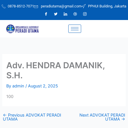
Skip
0878-8512-7071
peradiutama@gmail.com
PPHUI Building, Jakarta
to
content
Adv. HENDRA DAMANIK,
S.H.
By
admin
/
August 2, 2025
100
←
Previous ADVOKAT PERADI
Next ADVOKAT PERADI
UTAMA
UTAMA
→