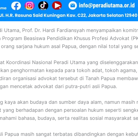
 Utama, Prof. Dr. Hardi Fardiansyah menyampaikan komit
an Program Beasiswa Pendidikan Khusus Profesi Advokat (P
ang sarjana hukum asal Papua, dengan nilai total yang set
 Koordinasi Nasional Peradi Utama yang diselenggarakan 
an penghormatan kepada para tokoh adat, tokoh agama, 
iran organisasi advokat tersebut di Tanah Papua membaw
n mencetak advokat dari putra-putri asli Papua.
ng kaya akan budaya dan sumber daya alam, namun masih
t yang berhadapan dengan persoalan hukum seperti sengke
ami bahasa, budaya, serta realitas sosial masyarakat s
sli Papua masih sangat terbatas dibandingkan dengan kebu