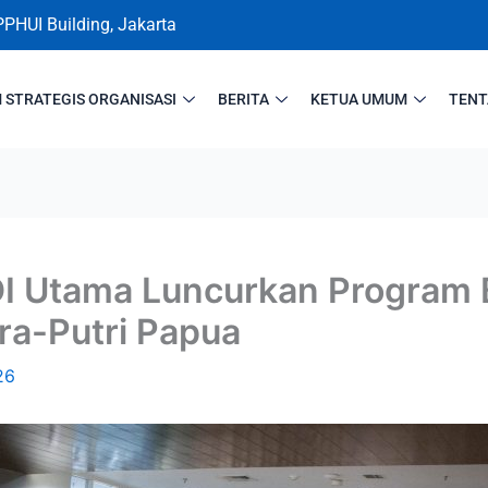
PPHUI Building, Jakarta
STRATEGIS ORGANISASI
BERITA
KETUA UMUM
TENT
I Utama Luncurkan Program
tra-Putri Papua
26