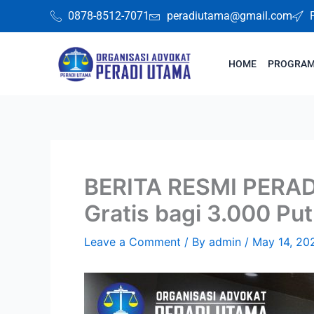
Skip
0878-8512-7071
peradiutama@gmail.com
to
content
HOME
PROGRAM 
BERITA RESMI PERAD
Gratis bagi 3.000 Pu
Leave a Comment
/ By
admin
/
May 14, 20